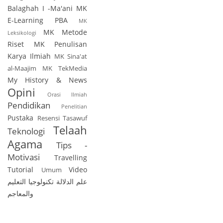
Balaghah I -Ma'ani
MK
E-Learning PBA
MK
MK Metode
Leksikologi
Riset
MK Penulisan
Karya Ilmiah
MK Sina'at
al-Maajim
MK TekMedia
My History & News
Opini
Orasi Ilmiah
Pendidikan
Penelitian
Pustaka
Resensi
Tasawuf
Telaah
Teknologi
Agama
Tips -
Motivasi
Travelling
Tutorial
Video
Umum
علم الدلالة
تكنولوجيا التعليم
والمعاجم