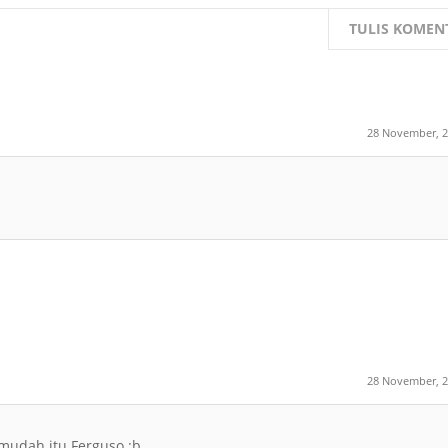
TULIS KOMEN
28 November, 
28 November, 
emudah itu Ferguso :b