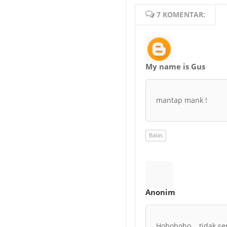
7 KOMENTAR:
My name is Gus
mantap mank !
Balas
Anonim
Hohohoho... tidak s