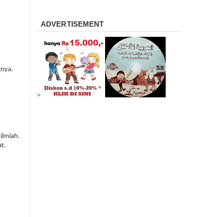
ADVERTISEMENT
gnya.
>
ilmiah.
t.