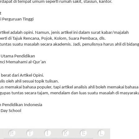
erdapat di tempat umum seperti rumah sakit, stasiun, kantor.
t
di Perguruan Tinggi
ikel adalah opini. Namun, jenis artikel ini dalam surat kabar/majalah
rti di Tajuk Rencana, Pojok, Kolom, Suara Pembaca, dls.
tuntas suatu masalah secara akademis. Jadi, penulisnya harus ahli di bidan
 Utama Pendidikan
nci Memahami al-Qur’an
h berat dari Artikel Opini.
ulis oleh ahli sesuai topik tulisan.
rus memakai bahasa populer, tapi artikel analisis ahli boleh memakai bahasa 
engupas tuntas secara tajam, mendalam dan luas suatu masalah di masyaraka
n Pendidikan Indonesia
l Day School
l