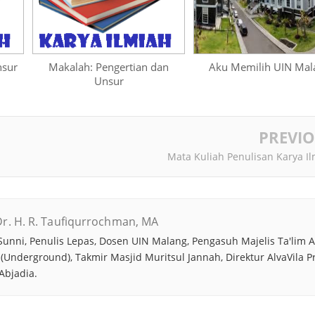
nsur
Makalah: Pengertian dan
Aku Memilih UIN Mal
Unsur
PREVI
Mata Kuliah Penulisan Karya I
r. H. R. Taufiqurrochman, MA
unni, Penulis Lepas, Dosen UIN Malang, Pengasuh Majelis Ta'lim A
n (Underground), Takmir Masjid Muritsul Jannah, Direktur AlvaVila P
Abjadia.