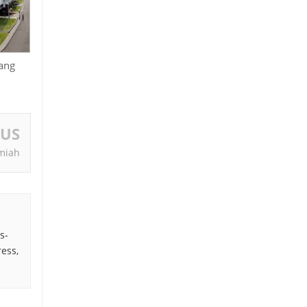
ang
OUS
lmiah
s-
ress,