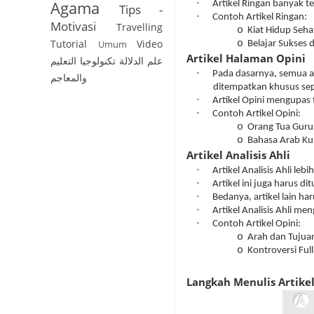
Agama
·
Artikel Ringan banyak t
Tips -
·
Contoh Artikel Ringan:
Motivasi
Travelling
o
Kiat Hidup Seha
Tutorial
Video
o
Umum
Belajar Sukses 
Artikel Halaman Opini
علم الدلالة
تكنولوجيا التعليم
·
Pada dasarnya, semua art
والمعاجم
ditempatkan khusus sepe
·
Artikel Opini mengupas 
·
Contoh Artikel Opini:
o
Orang Tua Guru
o
Bahasa Arab Ku
Artikel Analisis Ahli
·
Artikel Analisis Ahli lebi
·
Artikel ini juga harus dit
·
Bedanya, artikel lain ha
·
Artikel Analisis Ahli m
·
Contoh Artikel Opini:
o
Arah dan Tujua
o
Kontroversi Ful
Langkah Menulis Artike