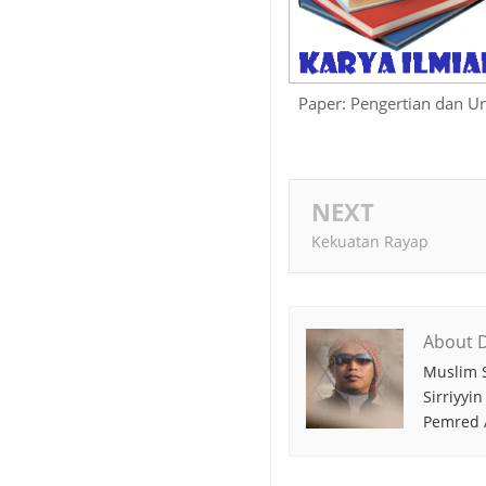
Paper: Pengertian dan U
NEXT
Kekuatan Rayap
About D
Muslim S
Sirriyyi
Pemred 