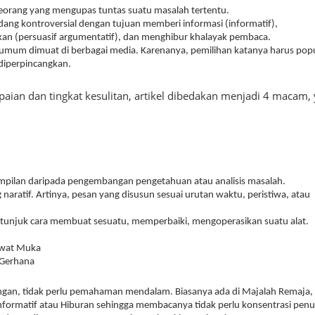
seseorang yang mengupas tuntas suatu masalah tertentu.
adang kontroversial dengan tujuan memberi informasi (informatif),
n (persuasif argumentatif), dan menghibur khalayak pembaca.
 umum dimuat di berbagai media. Karenanya, pemilihan katanya harus pop
diperpincangkan.
ian dan tingkat kesulitan, artikel dibedakan menjadi 4 macam, 
mpilan daripada pengembangan pengetahuan atau analisis masalah.
naratif. Artinya, pesan yang disusun sesuai urutan waktu, peristiwa, atau
 petunjuk cara membuat sesuatu, memperbaiki, mengoperasikan suatu alat.
awat Muka
 Gerhana
gan, tidak perlu pemahaman mendalam. Biasanya ada di Majalah Remaja,
nformatif atau Hiburan sehingga membacanya tidak perlu konsentrasi penu