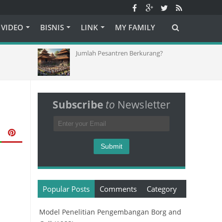
 VIDEO
BISNIS
LINK
MY FAMILY
Jumlah Pesantren Berkurang?
Pesantren P
Subscribe
to
Newsletter
Popular Posts
Comments
Category
Model Penelitian Pengembangan Borg and