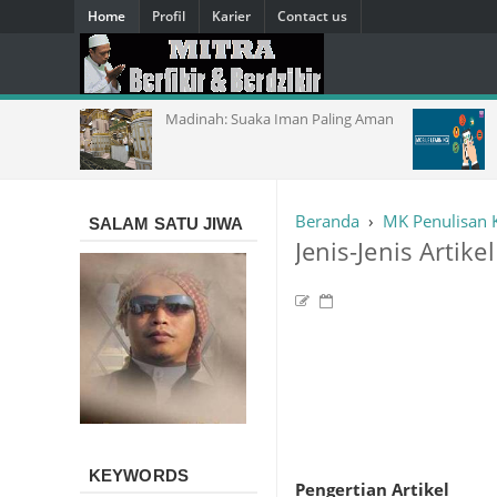
Home
Profil
Karier
Contact us
Madinah: Suaka Iman Paling Aman
Model dan K
Learning
Beranda
›
MK Penulisan K
SALAM SATU JIWA
Jenis-Jenis Artikel
KEYWORDS
Pengertian Artikel