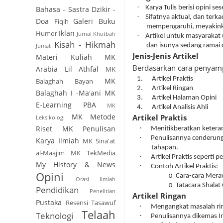
·
Karya Tulis berisi opini 
Bahasa - Sastra
Dzikir -
·
Sifatnya aktual, dan terk
Doa
Galeri Buku
Fiqih
mempengaruhi, meyakinka
Iklan
Humor
Jurnal
Khutbah
·
Artikel untuk masyarakat
Kisah - Hikmah
Jumat
dan isunya sedang ramai 
Jenis-Jenis Artikel
Materi Kuliah
MK
Berdasarkan cara penyampa
Arabia Lil Athfal
MK
1.
Artikel Praktis
MK
Balaghah Bayan
2.
Artikel Ringan
Balaghah I -Ma'ani
MK
3.
Artikel Halaman Opini
E-Learning PBA
MK
4.
Artikel Analisis Ahli
MK Metode
Artikel Praktis
Leksikologi
Riset
MK Penulisan
·
Menitikberatkan ketera
·
Penulisannya cenderung 
Karya Ilmiah
MK Sina'at
tahapan.
al-Maajim
MK TekMedia
·
Artikel Praktis seperti
My History & News
·
Contoh Artikel Praktis:
Opini
o
Cara-cara Mer
Orasi Ilmiah
o
Tatacara Shalat
Pendidikan
Penelitian
Artikel Ringan
Pustaka
Resensi
Tasawuf
·
Mengangkat masalah rin
Telaah
Teknologi
·
Penulisannya dikemas I