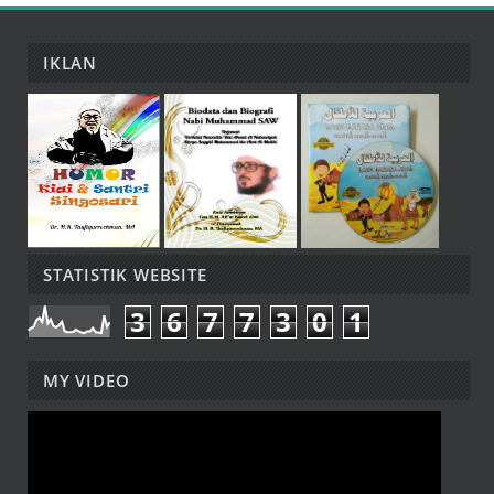
IKLAN
STATISTIK WEBSITE
3
6
7
7
3
0
1
MY VIDEO