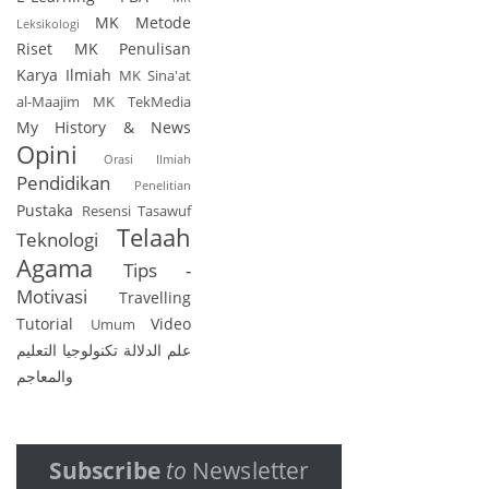
MK Metode
Leksikologi
Riset
MK Penulisan
Karya Ilmiah
MK Sina'at
al-Maajim
MK TekMedia
My History & News
Opini
Orasi Ilmiah
Pendidikan
Penelitian
Pustaka
Resensi
Tasawuf
Telaah
Teknologi
Agama
Tips -
Motivasi
Travelling
Tutorial
Video
Umum
علم الدلالة
تكنولوجيا التعليم
والمعاجم
Subscribe
to
Newsletter