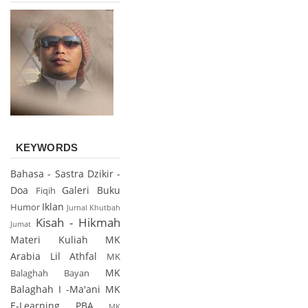
KEYWORDS
Bahasa - Sastra
Dzikir -
Doa
Galeri Buku
Fiqih
Iklan
Humor
Jurnal
Khutbah
Kisah - Hikmah
Jumat
Materi Kuliah
MK
Arabia Lil Athfal
MK
MK
Balaghah Bayan
Balaghah I -Ma'ani
MK
E-Learning PBA
MK