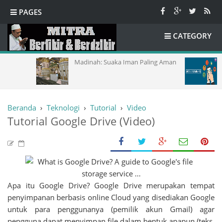
PAGES
CATEGORY
Madinah: Suaka Iman Paling Aman
Model 
Learni
Beranda
›
Teknologi
›
Tutorial
›
Video
Tutorial Google Drive (Video)
Apa itu Google Drive? Google Drive merupakan tempat
penyimpanan berbasis online Cloud yang disediakan Google
untuk para penggunanya (pemilik akun Gmail) agar
pengguna dapat menyimpan file dalam bentuk apapun (teks,