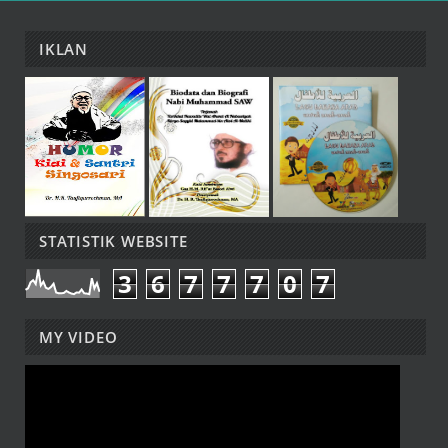
IKLAN
STATISTIK WEBSITE
3
6
7
7
7
0
7
MY VIDEO