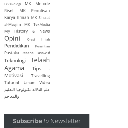
MK Metode
Leksikologi
Riset
MK Penulisan
Karya Ilmiah
MK Sina'at
al-Maajim
MK TekMedia
My History & News
Opini
Orasi Ilmiah
Pendidikan
Penelitian
Pustaka
Resensi
Tasawuf
Telaah
Teknologi
Agama
Tips -
Motivasi
Travelling
Tutorial
Video
Umum
علم الدلالة
تكنولوجيا التعليم
والمعاجم
Subscribe
to
Newsletter