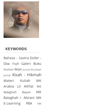
KEYWORDS
Bahasa - Sastra
Dzikir -
Doa
Galeri Buku
Fiqih
Iklan
Humor
Jurnal
Khutbah
Kisah - Hikmah
Jumat
Materi Kuliah
MK
Arabia Lil Athfal
MK
MK
Balaghah Bayan
Balaghah I -Ma'ani
MK
E-Learning PBA
MK