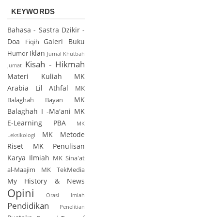
KEYWORDS
Bahasa - Sastra
Dzikir -
Doa
Galeri Buku
Fiqih
Iklan
Humor
Jurnal
Khutbah
Kisah - Hikmah
Jumat
Materi Kuliah
MK
Arabia Lil Athfal
MK
MK
Balaghah Bayan
Balaghah I -Ma'ani
MK
E-Learning PBA
MK
MK Metode
Leksikologi
Riset
MK Penulisan
Karya Ilmiah
MK Sina'at
al-Maajim
MK TekMedia
My History & News
Opini
Orasi Ilmiah
Pendidikan
Penelitian