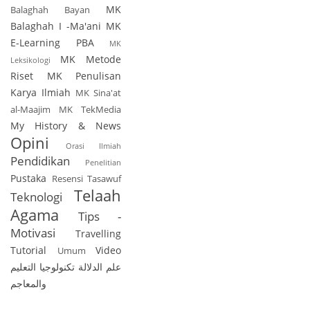
MK
Balaghah Bayan
Balaghah I -Ma'ani
MK
E-Learning PBA
MK
MK Metode
Leksikologi
Riset
MK Penulisan
Karya Ilmiah
MK Sina'at
al-Maajim
MK TekMedia
My History & News
Opini
Orasi Ilmiah
Pendidikan
Penelitian
Pustaka
Resensi
Tasawuf
Telaah
Teknologi
Agama
Tips -
Motivasi
Travelling
Tutorial
Video
Umum
علم الدلالة
تكنولوجيا التعليم
والمعاجم