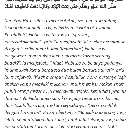
صَلَّى اللهُ عَلَيْهِ وَسَلَّمَ حَتَّى بَدَتْ اَنْيَابُهُ وَقَالَ:اذْهَبْ فَاطْعِمْهُ اَهْلَكَ
Dari Abu Hurairah r.a, menceritakan, seorang pria dating
kepada Rasulullah s.a.w, ia berkata: “celaka aku wahai
Rasulullah”, Nabi s.a.w, bertanya: “apa yang
mencelakakanmu?”, pria itu menjawab: “aku telah bercampur
dengan isteriku pada bulan Ramadhan”, Nabi s.a.w,
menjawab: “mampukah kamu memerdekakan seorang
budak?”, ia menjawab: “tidak”. Nabi s.a.w, betanya padanya:
“mampukah kamu berpuasa dua bulan berturut-turut?”, pria
itu menjawab: “tidak mampu”. Rasulullah s.a.w, bertanya lagi:
apakah kamu memiliki makanan untuk member makan enam
puluh orang miskin?”, ia menjawab; “tidak”, kemudian pria itu
duduk. Lalu Nabi diberi satu keranjang besar berisi kurma,
dan Rasulullah s.a.w, berkata kepadanya : “bersedekahlah
dengan kurma ini”. Pria itu bertanya: “Apakah ada orang yang
lebih membutuhkan dari kami?, tidak ada keluarga yang lebih
membutuhkan kurma ini selain dari keluarga kami”. Nabi