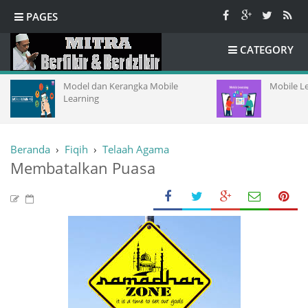
PAGES
CATEGORY
Model dan Kerangka Mobile
Mobile L
Learning
Beranda
›
Fiqih
›
Telaah Agama
Membatalkan Puasa