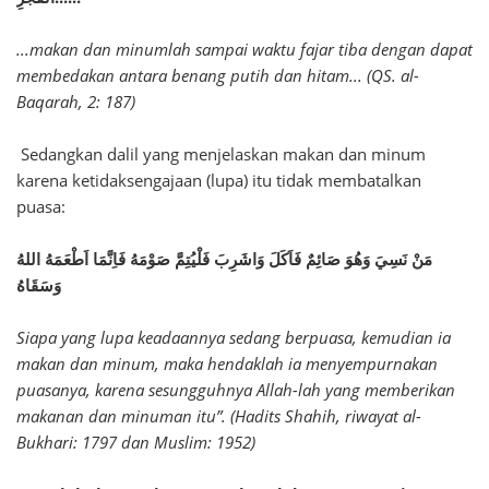
...makan dan minumlah sampai waktu fajar tiba dengan dapat
membedakan antara benang putih dan hitam... (QS. al-
Baqarah, 2: 187)
Sedangkan dalil yang menjelaskan makan dan minum
karena ketidaksengajaan (lupa) itu tidak membatalkan
puasa:
مَنْ نَسِيَ وَهُوَ صَائِمٌ فَاَكَلَ وَاشَرِبَ فَلْيُتِمَّ صَوْمَهُ فَاِنَّمَا اَطْعَمَهُ اللهُ
وَسَقَاهُ
Siapa yang lupa keadaannya sedang berpuasa, kemudian ia
makan dan minum, maka hendaklah ia menyempurnakan
puasanya, karena sesungguhnya Allah-lah yang memberikan
makanan dan minuman itu”. (Hadits Shahih, riwayat al-
Bukhari: 1797 dan Muslim: 1952)