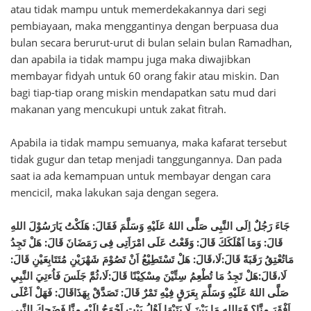
atau tidak mampu untuk memerdekakannya dari segi
pembiayaan, maka menggantinya dengan berpuasa dua
bulan secara berurut-urut di bulan selain bulan Ramadhan,
dan apabila ia tidak mampu juga maka diwajibkan
membayar fidyah untuk 60 orang fakir atau miskin. Dan
bagi tiap-tiap orang miskin mendapatkan satu mud dari
makanan yang mencukupi untuk zakat fitrah.
Apabila ia tidak mampu semuanya, maka kafarat tersebut
tidak gugur dan tetap menjadi tanggungannya. Dan pada
saat ia ada kemampuan untuk membayar dengan cara
mencicil, maka lakukan saja dengan segera.
جَاءَ رَجُلٌ اِلَى النَّبِى صَلَّى اللهُ عَلَيْهِ وَسَلَّمَ فَقَالَ: هَلَكْتُ يَارَسُوْلَ اللهِ
قَالَ: وَمَا اَهْلَكَكَ قَالَ: وَقَعْتُ عَلَى امْرَاَتِى فِى رَمَضَانَ قَالَ: هَلْ تَجِدُ
مَاتُعْتِقُ رَقَبَةً قَالَ:لَا،قَالَ: هَلْ تَسْتَطِيْعُ اَنْ تَصُوْمَ شَهْرَيْنِ مُتَتَابِعَيْنِ قَالَ:
لَا،قَالَ:هَلْ تَجِدُ مَا تُطْعِمُ سِتِّيْنَ مِسْكِيْنًا قَالَ:لَا،ثُمَّ جَلَسَ فَاُءتِيَ النَّبِي
صَلَّى اللهُ عَلَيْهِ وَسَلَّمَ بِعَرَقٍ فِيْهِ تَمْرٌ قَالَ: تَصَدَّقْ بِهَذَاقَالَ: فَهَلْ اَعْلَى
اَفْقَرَ مِنَّا؟ فَوَاللهِ مَا بَيْنَ لَا بَتَيْهَا اَهْلُ بَيْتٍ اَحْوَجُ اِلَيْهِ مِنَّا فَضَحِكَ النَّبِي