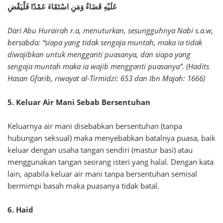
عَلَيْهِ قَضَاءٌ وَمَنِ اسْتَقَاءَ عَمْدًا فَلْيَقْضِ
Dari Abu Hurairah r.a, menuturkan, sesungguhnya Nabi s.a.w,
bersabda: “siapa yang tidak sengaja muntah, maka ia tidak
diwajibkan untuk mengganti puasanya, dan siapa yang
sengaja muntah maka ia wajib mengganti puasanya”. (Hadits
Hasan Gfarib, riwayat al-Tirmidzi: 653 dan Ibn Majah: 1666)
5. Keluar Air Mani Sebab Bersentuhan
Keluarnya air mani disebabkan bersentuhan (tanpa
hubungan seksual) maka menyebabkan batalnya puasa, baik
keluar dengan usaha tangan sendiri (mastur basi) atau
menggunakan tangan seorang isteri yang halal. Dengan kata
lain, apabila keluar air mani tanpa bersentuhan semisal
bermimpi basah maka puasanya tidak batal.
6. Haid