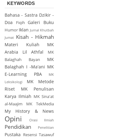
KEYWORDS
Bahasa - Sastra
Dzikir -
Doa
Galeri Buku
Fiqih
Iklan
Humor
Jurnal
Khutbah
Kisah - Hikmah
Jumat
Materi Kuliah
MK
Arabia Lil Athfal
MK
MK
Balaghah Bayan
Balaghah I -Ma'ani
MK
E-Learning PBA
MK
MK Metode
Leksikologi
Riset
MK Penulisan
Karya Ilmiah
MK Sina'at
al-Maajim
MK TekMedia
My History & News
Opini
Orasi Ilmiah
Pendidikan
Penelitian
Pustaka
Resensi
Tasawuf