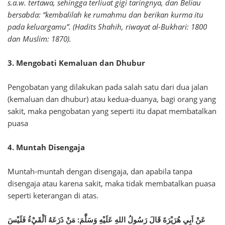
s.a.w. tertawa, sehingga terliuat gigi taringnya, dan Beliau
bersabda: “kembalilah ke rumahmu dan berikan kurma itu
pada keluargamu”. (Hadits Shahih, riwayat al-Bukhari: 1800
dan Muslim: 1870).
3. Mengobati Kemaluan dan Dhubur
Pengobatan yang dilakukan pada salah satu dari dua jalan
(kemaluan dan dhubur) atau kedua-duanya, bagi orang yang
sakit, maka pengobatan yang seperti itu dapat membatalkan
puasa
4. Muntah Disengaja
Muntah-muntah dengan disengaja, dan apabila tanpa
disengaja atau karena sakit, maka tidak membatalkan puasa
seperti keterangan di atas.
عَنْ اَبِي هُرَيْرَةَ قَالَ رَسُولُ اللهِ عَلَيْهِ وَسَلَّمَ: مَنْ ذَرَعَهُ اَلْقَيْءُ فَلَيْسَ