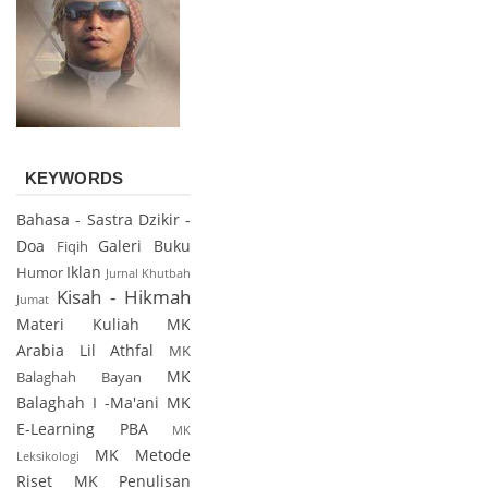
KEYWORDS
Bahasa - Sastra
Dzikir -
Doa
Galeri Buku
Fiqih
Iklan
Humor
Jurnal
Khutbah
Kisah - Hikmah
Jumat
Materi Kuliah
MK
Arabia Lil Athfal
MK
MK
Balaghah Bayan
Balaghah I -Ma'ani
MK
E-Learning PBA
MK
MK Metode
Leksikologi
Riset
MK Penulisan