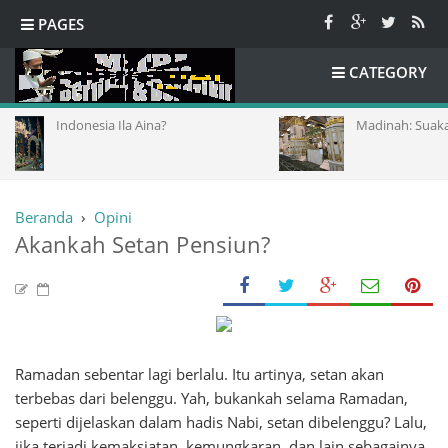
PAGES
CATEGORY
ndonesia Ila Aina?
Madinah: Suaka Iman Pal
Beranda
›
Opini
Akankah Setan Pensiun?
Ramadan sebentar lagi berlalu. Itu artinya, setan akan
terbebas dari belenggu. Yah, bukankah selama Ramadan,
seperti dijelaskan dalam hadis Nabi, setan dibelenggu? Lalu,
jika terjadi kemaksiatan, kemungkaran, dan lain sebagainya