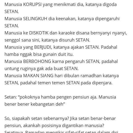
Manusia KORUPSI yang menikmati dia, katanya digoda
SETAN.
Manusia SELINGKUH dia keenakan, katanya dipengaruhi
SETAN.
Manusia ke DISKOTIK dan karaoke disana bernyanyi nyanyi,
senggol sana sini, katanya disuruh SETAN.
Manusia yang BERJUDI, katanya ajakan SETAN. Padahal
hamba nggak bisa gunain duit itu.
Manusia BERBOHONG karna pengaruh SETAN, padahal
untung ruginya gak ada buat SETAN.
Manusia MAKAN SIANG hari dibulan ramadhan katanya
SETAN, padahal temen temen SETAN pada dipenjara.
Setan: “pokoknya hamba pengen pensiun aja. Manusia
bener bener kebangetan deh”
So, siapakah setan sebenarnya? Jika setan benar-benar
pensiun, akankah posisinya digantikan manusia?
Sejatinya, Ramadan mengikis sifat-sifat setan dalam diri