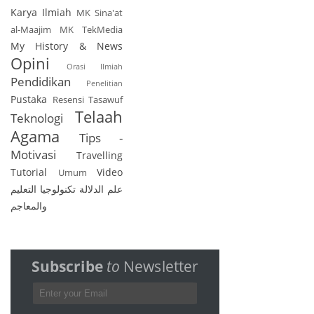
Karya Ilmiah
MK Sina'at
al-Maajim
MK TekMedia
My History & News
Opini
Orasi Ilmiah
Pendidikan
Penelitian
Pustaka
Resensi
Tasawuf
Telaah
Teknologi
Agama
Tips -
Motivasi
Travelling
Tutorial
Video
Umum
علم الدلالة
تكنولوجيا التعليم
والمعاجم
Subscribe
to
Newsletter