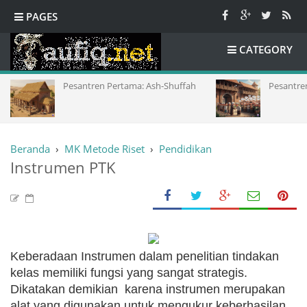
PAGES
CATEGORY
Pesantren Pertama: Ash-Shuffah
Pesantren Tirua
Beranda
›
MK Metode Riset
›
Pendidikan
Instrumen PTK
Keberadaan Instrumen dalam penelitian tindakan
kelas memiliki fungsi yang sangat strategis.
Dikatakan demikian
karena instrumen merupakan
alat yang digunakan untuk mengukur keberhasilan