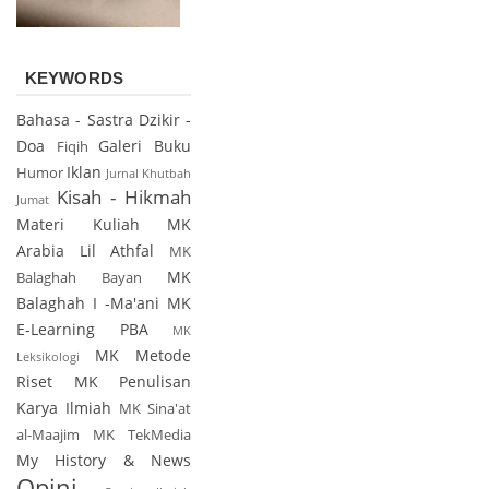
KEYWORDS
Bahasa - Sastra
Dzikir -
Doa
Galeri Buku
Fiqih
Iklan
Humor
Jurnal
Khutbah
Kisah - Hikmah
Jumat
Materi Kuliah
MK
Arabia Lil Athfal
MK
MK
Balaghah Bayan
Balaghah I -Ma'ani
MK
E-Learning PBA
MK
MK Metode
Leksikologi
Riset
MK Penulisan
Karya Ilmiah
MK Sina'at
al-Maajim
MK TekMedia
My History & News
Opini