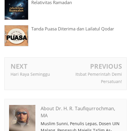
Relativitas Ramadan
Tanda Puasa Diterima dan Lailatul Qodar
NEXT
PREVIOUS
Hari Raya Seminggu
Itsbat Pemerintah Demi
Persatuan!
About Dr. H. R. Taufiqurrochman,
MA
Muslim Sunni, Penulis Lepas, Dosen UIN
Malang, Pengasuh Majelis Ta'lim As-