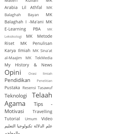
Materi Kuliah
MK
Arabia Lil Athfal
MK
MK
Balaghah Bayan
Balaghah I -Ma'ani
MK
E-Learning PBA
MK
MK Metode
Leksikologi
Riset
MK Penulisan
Karya Ilmiah
MK Sina'at
al-Maajim
MK TekMedia
My History & News
Opini
Orasi Ilmiah
Pendidikan
Penelitian
Pustaka
Resensi
Tasawuf
Telaah
Teknologi
Agama
Tips -
Motivasi
Travelling
Tutorial
Video
Umum
علم الدلالة
تكنولوجيا التعليم
والمعاجم