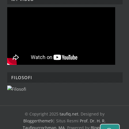
FILOSOFI
© Copyright 2025
taufiq.net
. Designed by
Bloggertheme9
| Situs Resmi
Prof. Dr. H. R.
Taufiqurrochman, MA
.
Powered by
Blogger
.