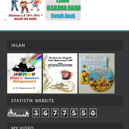
>
IKLAN
STATISTIK WEBSITE
3
6
7
7
5
5
0
MY VIDEO