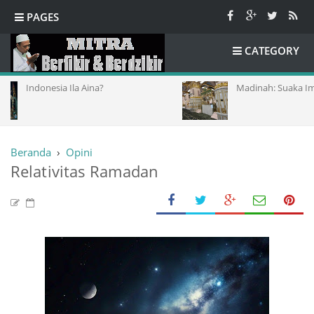
PAGES
CATEGORY
ia Ila Aina?
Madinah: Suaka Iman Paling Am
Beranda
›
Opini
Relativitas Ramadan