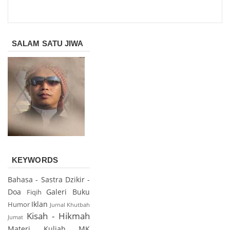
SALAM SATU JIWA
KEYWORDS
Bahasa - Sastra
Dzikir -
Doa
Galeri Buku
Fiqih
Iklan
Humor
Jurnal
Khutbah
Kisah - Hikmah
Jumat
Materi Kuliah
MK