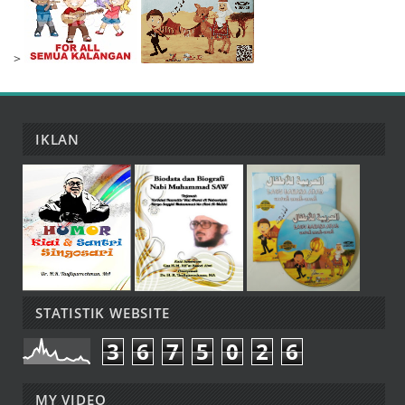
>
IKLAN
STATISTIK WEBSITE
3
6
7
5
0
2
6
MY VIDEO