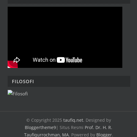
FILOSOFI
© Copyright 2025
taufiq.net
. Designed by
Bloggertheme9
| Situs Resmi
Prof. Dr. H. R.
Taufiqurrochman, MA
.
Powered by
Blogger
.