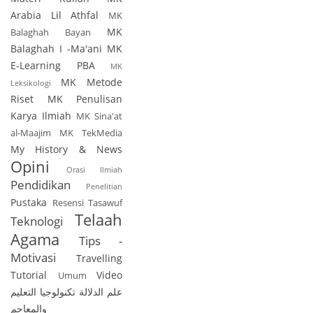
Arabia Lil Athfal
MK
MK
Balaghah Bayan
Balaghah I -Ma'ani
MK
E-Learning PBA
MK
MK Metode
Leksikologi
Riset
MK Penulisan
Karya Ilmiah
MK Sina'at
al-Maajim
MK TekMedia
My History & News
Opini
Orasi Ilmiah
Pendidikan
Penelitian
Pustaka
Resensi
Tasawuf
Telaah
Teknologi
Agama
Tips -
Motivasi
Travelling
Tutorial
Video
Umum
علم الدلالة
تكنولوجيا التعليم
والمعاجم