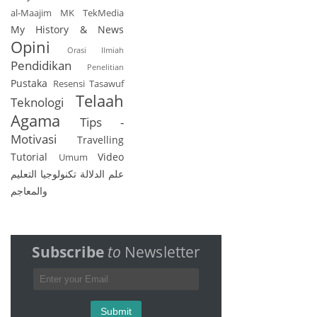
al-Maajim
MK TekMedia
My History & News
Opini
Orasi Ilmiah
Pendidikan
Penelitian
Pustaka
Resensi
Tasawuf
Telaah
Teknologi
Agama
Tips -
Motivasi
Travelling
Tutorial
Video
Umum
تكنولوجيا التعليم
علم الدلالة
والمعاجم
Subscribe
to
Newsletter