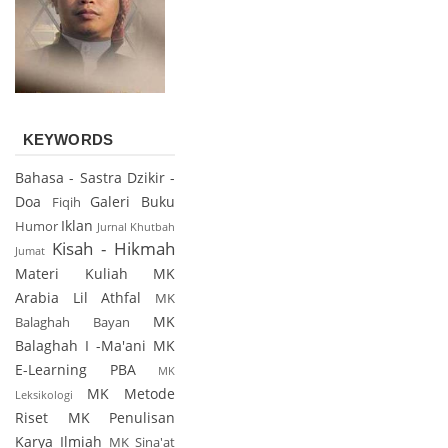
KEYWORDS
Bahasa - Sastra
Dzikir -
Doa
Galeri Buku
Fiqih
Iklan
Humor
Jurnal
Khutbah
Kisah - Hikmah
Jumat
Materi Kuliah
MK
Arabia Lil Athfal
MK
MK
Balaghah Bayan
Balaghah I -Ma'ani
MK
E-Learning PBA
MK
MK Metode
Leksikologi
Riset
MK Penulisan
Karya Ilmiah
MK Sina'at