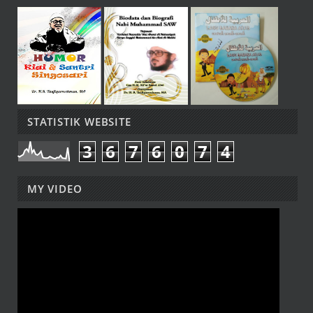
STATISTIK WEBSITE
3
6
7
6
0
7
4
MY VIDEO