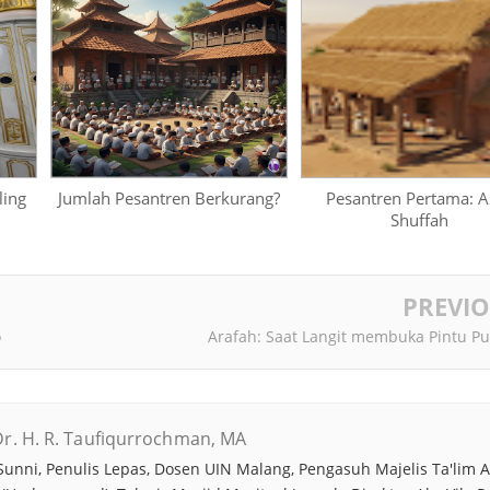
ling
Jumlah Pesantren Berkurang?
Pesantren Pertama: A
Shuffah
PREVI
o
Arafah: Saat Langit membuka Pintu Pu
r. H. R. Taufiqurrochman, MA
unni, Penulis Lepas, Dosen UIN Malang, Pengasuh Majelis Ta'lim A