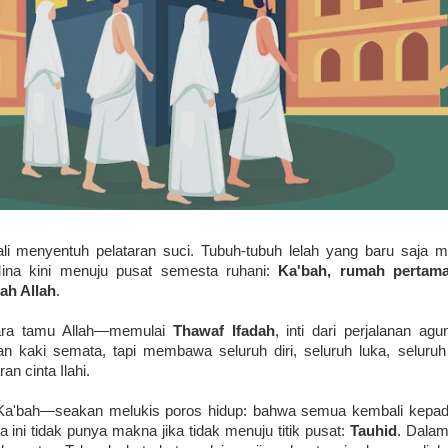
li menyentuh pelataran suci. Tubuh-tubuh lelah yang baru saja m
Mina kini menuju pusat semesta ruhani:
Ka'bah, rumah pertam
ah Allah
.
ara tamu Allah—memulai
Thawaf Ifadah
, inti dari perjalanan agun
n kaki semata, tapi membawa seluruh diri, seluruh luka, seluruh 
n cinta Ilahi.
i Ka'bah—seakan melukis poros hidup: bahwa semua kembali kepa
 ini tidak punya makna jika tidak menuju titik pusat:
Tauhid
. Dalam